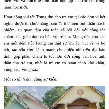
niềm vui và khích lệ tinh thần học tập của các em trong
năm học mới.
Hoạt động vui tết Trung thu cho trẻ em tại các đơn vị kết
nghĩa được tổ chức hằng năm đã thể hiện tinh thần trách
nhiệm, sự quan tâm của toàn xã hội đối với công tác
chăm sóc, giáo dục và bảo vệ trẻ em. Mang đến cho các
em một đêm hội Trung thu thật sự ấm áp, vui vẻ và bổ
ích, tạo sân chơi lành mạnh cho thiếu nhi trên địa bàn
tỉnh, góp phần chăm lo tốt hơn đời sống văn hóa tinh
thần cho trẻ em, nhất là trẻ em có hoàn cảnh khó khăn,
vùng sâu, vùng xa./.
Một số hình ảnh cùng sự kiện: