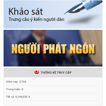
THỐNG KÊ TRUY CẬP
Hôm nay:
3,760
Trong tuần:
0
Tất cả:
9,244,035.9