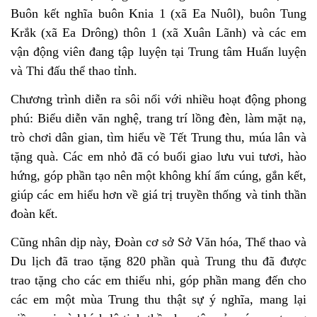
Buôn kết nghĩa buôn Knia 1 (xã Ea Nuôl), buôn Tung
Krắk (xã Ea Drông) thôn 1 (xã Xuân Lãnh) và các em
vận động viên đang tập luyện tại Trung tâm Huấn luyện
và Thi đấu thể thao tỉnh.
Chương trình diễn ra sôi nổi với nhiều hoạt động phong
phú: Biểu diễn văn nghệ, trang trí lồng đèn, làm mặt nạ,
trò chơi dân gian, tìm hiểu về Tết Trung thu, múa lân và
tặng quà. Các em nhỏ đã có buổi giao lưu vui tươi, hào
hứng, góp phần tạo nên một không khí ấm cúng, gắn kết,
giúp các em hiểu hơn về giá trị truyền thống và tinh thần
đoàn kết.
Cũng nhân dịp này, Đoàn cơ sở Sở Văn hóa, Thể thao và
Du lịch đã trao tặng 820 phần quà Trung thu đã được
trao tặng cho các em thiếu nhi, góp phần mang đến cho
các em một mùa Trung thu thật sự ý nghĩa, mang lại