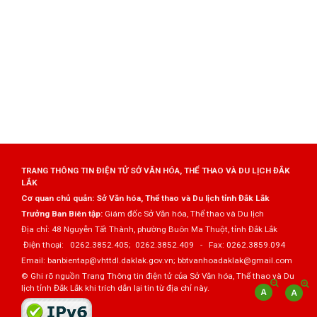
TRANG THÔNG TIN ĐIỆN TỬ SỞ VĂN HÓA, THỂ THAO VÀ DU LỊCH ĐẮK
LẮK
Cơ quan chủ quản: Sở Văn hóa, Thể thao và Du lịch tỉnh Đắk Lắk
Trưởng Ban Biên tập:
Giám đốc Sở Văn hóa, Thể thao và Du lịch
Địa chỉ: 48 Nguyễn Tất Thành, phường Buôn Ma Thuột, tỉnh Đắk Lắk
Điện thoại: 0262.3852.405; 0262.3852.409 - Fax: 0262.3859.094
Email: banbientap@vhttdl.daklak.gov.vn; bbtvanhoadaklak@gmail.com
© Ghi rõ nguồn Trang Thông tin điện tử của Sở Văn hóa, Thể thao và Du
lịch tỉnh Đắk Lắk khi trích dẫn lại tin từ địa chỉ này.